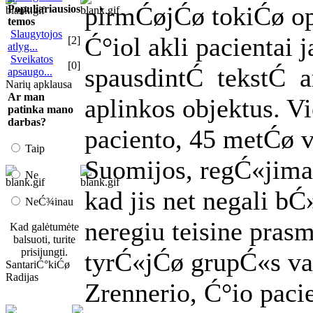
pirmĆøjĆø tokiĆø op
Populiariausios
temos
Slaugytojos
Ć°iol akli pacientai j
[2]
atlyg...
Sveikatos
[0]
spausdintĆ tekstĆ a
apsaugo...
Narių apklausa
Ar man
aplinkos objektus. V
patinka mano
darbas?
paciento, 45 metĆø v
Taip
Suomijos, regĆ«jima
Ne
kad jis net negali bĆ
NeĆ¾inau
neregiu teisine pras
Kad galėtumėte
balsuoti, turite
prisijungti.
tyrĆ«jĆø grupĆ«s va
SantariĆ°kiĆø
Radijas
Zrennerio, Ć°io paci