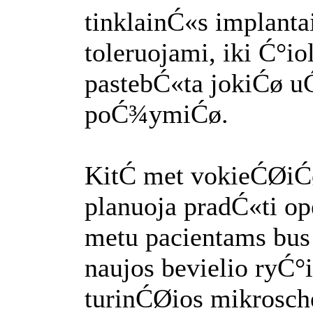
tinklainĆ«s implantai
toleruojami, iki Ć°i
pastebĆ«ta jokiĆø 
poĆ¾ymiĆø.
KitĆ met vokieĆØiĆø
planuoja pradĆ«ti op
metu pacientams bus
naujos bevielio ryĆ°
turinĆØios mikrosch