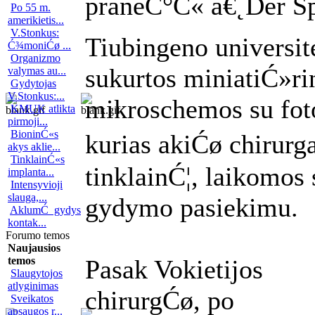
praneĆ°Ć« ā€˛Der Spi
Po 55 m.
amerikietis...
V.Stonkus:
Tiubingeno universit
Ć¾moniĆø ...
Organizmo
sukurtos miniatiĆ»r
valymas au...
Gydytojas
V.Stonkus:...
mikroschemos su fot
KMUK atlikta
pirmoji...
BioninĆ«s
kurias akiĆø chiru
akys aklie...
TinklainĆ«s
tinklainĆ¦, laikomos
implanta...
Intensyvioji
slauga,...
gydymo pasiekimu.
AklumĆ gydys
kontak...
Forumo temos
Naujausios
temos
Pasak Vokietijos
Slaugytojos
atlyginimas
chirurgĆø, po
Sveikatos
apsaugos r...