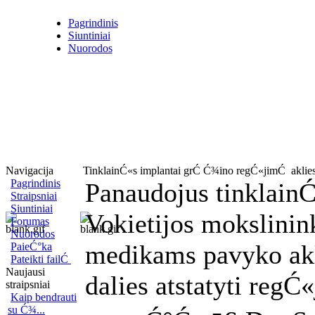
Pagrindinis
Siuntiniai
Nuorodos
Navigacija
TinklainĆ«s implantai grĆ Ć¾ino regĆ«jimĆ aklie
Pagrindinis
Panaudojus tinklainĆ
Straipsniai
Siuntiniai
ogiĆ°koji gyvybĆ« turi prigimtinĆ¦ teisĆ¦ bĆ»ti saugoma ir puoselĆ«
Vokietijos mokslinin
Forumas
Nuorodos
medikams pavyko akl
PaieĆ°ka
Pateikti failĆ
Naujausi
dalies atstatyti regĆ
straipsniai
Kaip bendrauti
su Ć¾...