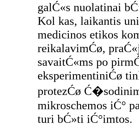
galĆ«s nuolatinai bĆ»
Kol kas, laikantis un
medicinos etikos kom
reikalavimĆø, praĆ«
savaitĆ«ms po pirm
eksperimentiniĆø ti
protezĆø Ć�sodinim
mikroschemos iĆ° p
turi bĆ»ti iĆ°imtos.