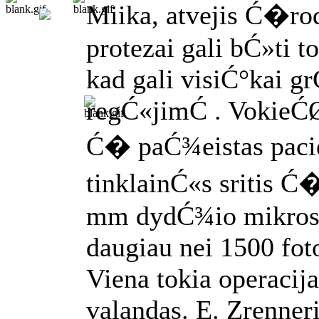
Miika, atvejis Ć�rod
protezai gali bĆ»ti t
kad gali visiĆ°kai g
regĆ«jimĆ . VokieĆØ
Ć� paĆ¾eistas paci
tinklainĆ«s sritis 
mm dydĆ¾io mikros
daugiau nei 1500 fo
Viena tokia operacija
valandas. E. Zrenner