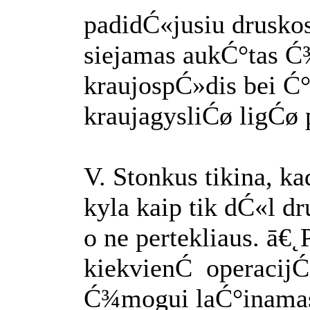
padidĆ«jusiu drusko
siejamas aukĆ°tas 
kraujospĆ»dis bei Ć°i
kraujagysliĆø ligĆø 
V. Stonkus tikina, k
kyla kaip tik dĆ«l d
o ne pertekliaus. ā€˛
kiekvienĆ operacijĆ 
Ć¾mogui laĆ°inamas