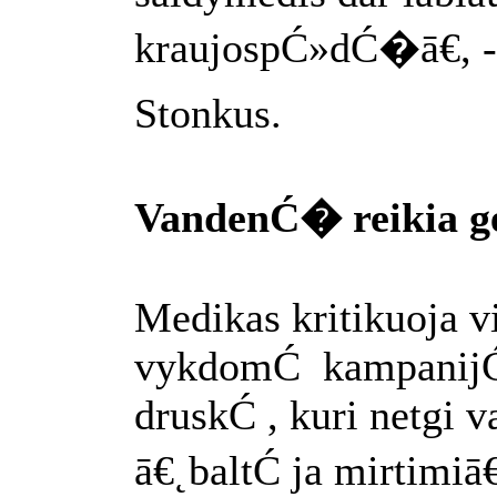
kraujospĆ»dĆ�ā€, -
Stonkus.
VandenĆ� reikia ge
Medikas kritikuoja v
vykdomĆ kampanijĆ
druskĆ , kuri netgi 
ā€˛baltĆ ja mirtimiā€