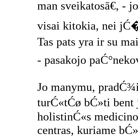
man sveikatosā€, - j
visai kitokia, nei j
Tas pats yra ir su ma
- pasakojo paĆ°neko
Jo manymu, pradĆ¾ia
turĆ«tĆø bĆ»ti bent
holistinĆ«s medicino
centras, kuriame bĆ