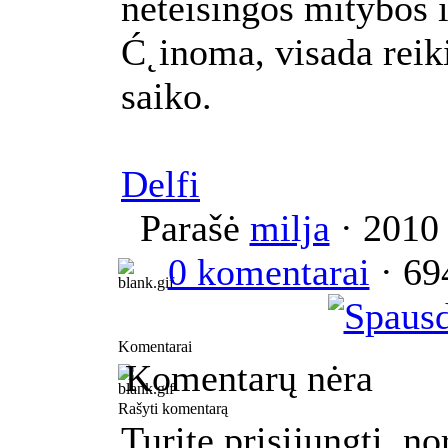
neteisingos mitybos i
Ć˛inoma, visada reik
saiko.
Delfi
Parašė
milja
· 2010 
0 komentarai
· 694
Komentarai
Komentarų nėra
Rašyti komentarą
Turite prisijungti, n