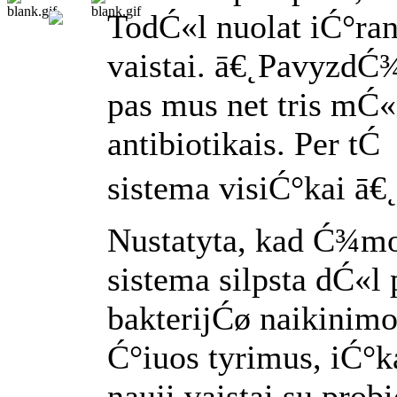
TodĆ«l nuolat iĆ°ra
vaistai. ā€˛PavyzdĆ¾
pas mus net tris mĆ
antibiotikais. Per t
sistema visiĆ°kai ā€
Nustatyta, kad Ć¾m
sistema silpsta dĆ«l
bakterijĆø naikinimo
Ć°iuos tyrimus, iĆ°k
nauji vaistai su prob