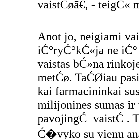
vaistĆøā€, - teigĆ« 
Anot jo, neigiami vai
iĆ°ryĆ°kĆ«ja ne iĆ° 
vaistas bĆ»na rinkoj
metĆø. TaĆØiau pasi
kai farmacininkai s
milijonines sumas ir
pavojingĆ vaistĆ . 
Ć�vyko su vienu an