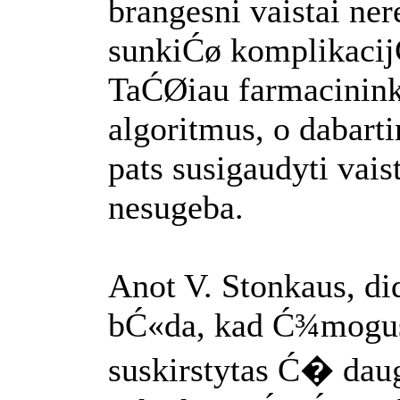
brangesni vaistai ner
sunkiĆø komplikacijĆ
TaĆØiau farmacininka
algoritmus, o dabarti
pats susigaudyti vai
nesugeba.
Anot V. Stonkaus, d
bĆ«da, kad Ć¾mogus
suskirstytas Ć� dau