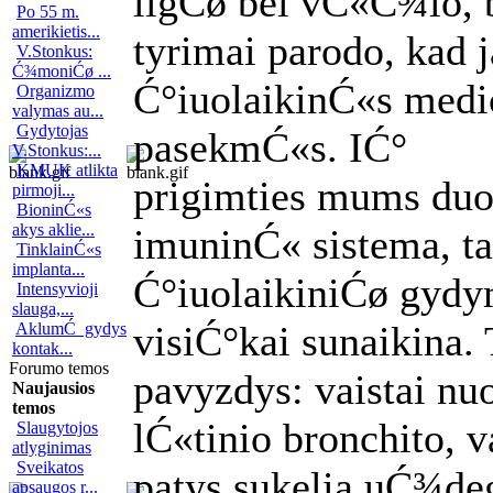
ligĆø bei vĆ«Ć¾io, b
Po 55 m.
amerikietis...
tyrimai parodo, kad j
V.Stonkus:
Ć¾moniĆø ...
Ć°iuolaikinĆ«s medi
Organizmo
valymas au...
Gydytojas
pasekmĆ«s.
IĆ°
V.Stonkus:...
KMUK atlikta
prigimties mums duot
pirmoji...
BioninĆ«s
akys aklie...
imuninĆ« sistema, t
TinklainĆ«s
implanta...
Ć°iuolaikiniĆø gy
Intensyvioji
slauga,...
visiĆ°kai sunaikina. 
AklumĆ gydys
kontak...
Forumo temos
pavyzdys: vaistai nu
Naujausios
temos
lĆ«tinio bronchito, v
Slaugytojos
atlyginimas
Sveikatos
patys sukelia uĆ¾de
apsaugos r...