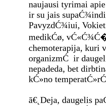
naujausi tyrimai ap
ir su jais supaĆ¾ind
PavyzdĆ¾iui, Vokieti
medikĆø, vĆ«Ć¾Ć� 
chemoterapija, kuri v
organizmĆ ir daugel
nepadeda, bet dirbt
kĆ»no temperatĆ»rĆ
ā€˛Deja, daugelis p