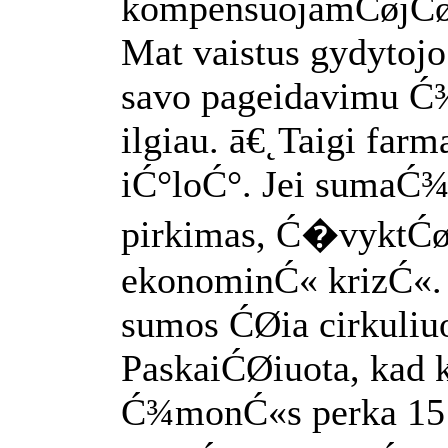
kompensuojamĆøjĆø 
Mat vaistus gydytoj
savo pageidavimu Ć
ilgiau. ā€˛Taigi farm
iĆ°loĆ°. Jei sumaĆ
pirkimas, Ć�vyktĆø
ekonominĆ« krizĆ«.
sumos ĆØia cirkuliuo
PaskaiĆØiuota, kad 
Ć¾monĆ«s perka 15 