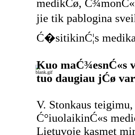
medikĆø, Ć¾monĆ«ms
jie tik pablogina svei
Ć�sitikinĆ¦s medika
Kuo maĆ¾esnĆ«s va
tuo daugiau jĆø va
V. Stonkaus teigimu,
Ć°iuolaikinĆ«s medi
Lietuvoje kasmet mir