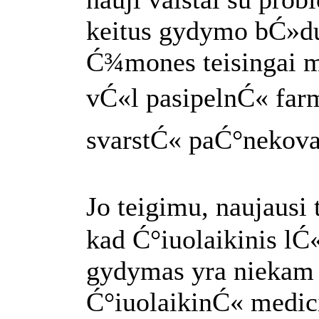
keitus gydymo bĆ»d
Ć¾mones teisingai mai
vĆ«l pasipelnĆ« farm
svarstĆ« paĆ°nekova
Jo teigimu, naujausi
kad Ć°iuolaikinis lĆ
gydymas yra niekam t
Ć°iuolaikinĆ« medic