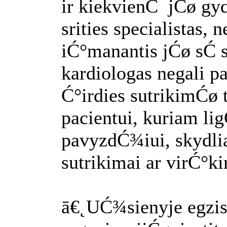
ir kiekvienĆ jĆø gyd
srities specialistas, n
iĆ°manantis jĆø sĆ s
kardiologas negali p
Ć°irdies sutrikimĆø
pacientui, kuriam li
pavyzdĆ¾iui, skydl
sutrikimai ar virĆ°k
ā€˛UĆ¾sienyje egzis