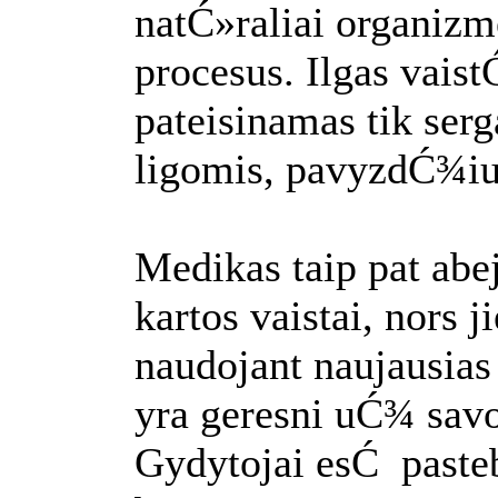
natĆ»raliai organiz
procesus. Ilgas vaist
pateisinamas tik ser
ligomis, pavyzdĆ¾iui
Medikas taip pat abe
kartos vaistai, nors j
naudojant naujausias
yra geresni uĆ¾ sav
Gydytojai esĆ pasteb