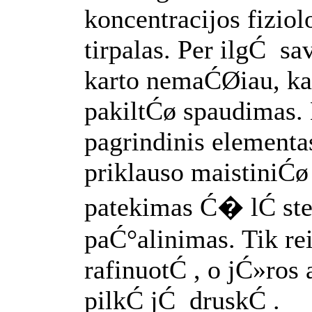
koncentracijos fiziol
tirpalas. Per ilgĆ s
karto nemaĆØiau, ka
pakiltĆø spaudimas. 
pagrindinis elementa
priklauso maistini
patekimas Ć� lĆ stel
paĆ°alinimas. Tik re
rafinuotĆ , o jĆ»ros
pilkĆ jĆ druskĆ .