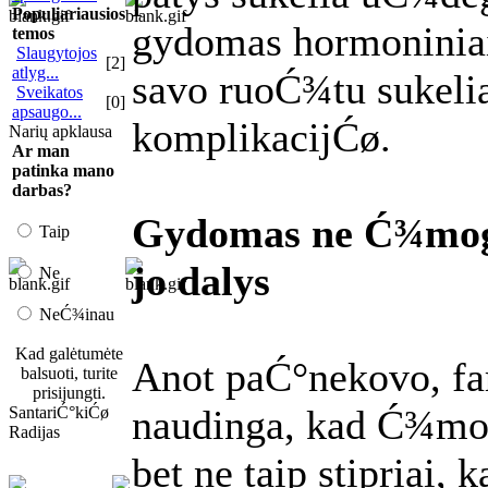
Populiariausios
gydomas hormoniniais
temos
Slaugytojos
[2]
atlyg...
savo ruoĆ¾tu sukelia
Sveikatos
[0]
apsaugo...
komplikacijĆø.
Narių apklausa
Ar man
patinka mano
darbas?
Gydomas ne Ć¾mogu
Taip
jo dalys
Ne
NeĆ¾inau
Kad galėtumėte
Anot paĆ°nekovo, f
balsuoti, turite
prisijungti.
naudinga, kad Ć¾mo
SantariĆ°kiĆø
Radijas
bet ne taip stipriai,