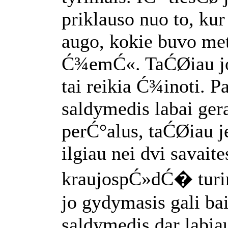
priklauso nuo to, ku
augo, kokie buvo met
Ć¾emĆ«. TaĆØiau jos 
tai reikia Ć¾inoti. 
saldymedis labai ge
perĆ°alus, taĆØiau 
ilgiau nei dvi savait
kraujospĆ»dĆ� turi
jo gydymasis gali bai
saldymedis dar labia