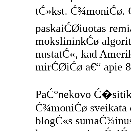
tĆ»kst. Ć¾moniĆø. Ć
paskaiĆØiuotas remi
mokslininkĆø algorit
nustatĆ«, kad Ameri
mirĆØiĆø ā€“ apie 8
PaĆ°nekovo Ć�sitik
Ć¾moniĆø sveikata d
blogĆ«s sumaĆ¾inu