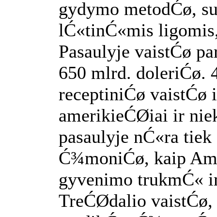
gydymo metodĆø, sus
lĆ«tinĆ«mis ligomis,
Pasaulyje vaistĆø 
650 mlrd. doleriĆø. 
receptiniĆø vaistĆø 
amerikieĆØiai ir niek
pasaulyje nĆ«ra tie
Ć¾moniĆø, kaip Amer
gyvenimo trukmĆ« i
TreĆØdalio vaistĆø, 