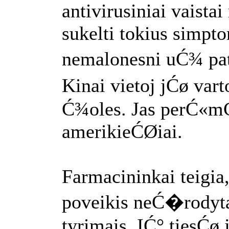
antivirusiniai vaistai
sukelti tokius simpt
nemalonesni uĆ¾ pa
Kinai vietoj jĆø var
Ć¾oles. Jas perĆ«mĆ
amerikieĆØiai.
Farmacininkai teigia
poveikis neĆ�rodytas
tyrimais. IĆ° tiesĆø j