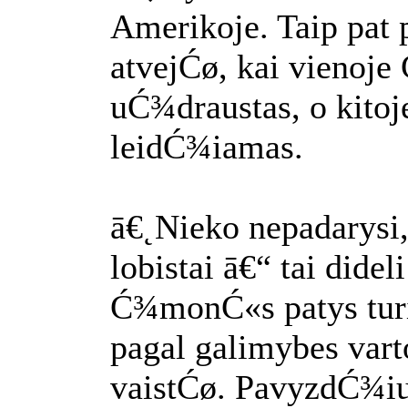
Amerikoje. Taip pat 
atvejĆø, kai vienoje 
uĆ¾draustas, o kitoj
leidĆ¾iamas.
ā€˛Nieko nepadarysi,
lobistai ā€“ tai didel
Ć¾monĆ«s patys turi
pagal galimybes var
vaistĆø. PavyzdĆ¾iui