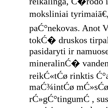
reikalinga, Ć�rodo i
moksliniai tyrimaiā€,
paĆ°nekovas. Anot V
tokĆ� druskos tirp
pasidaryti ir namuose
mineralinĆ� vande
reikĆ«tĆø rinktis Ć
maĆ¾intĆø mĆ»sĆø
rĆ»gĆ°tingumĆ , su