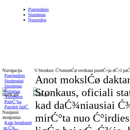
Pagrindinis
Siuntiniai
Nuorodos
Navigacija
V.Stonkus: Ć¾moniĆø sveikata prastĆ«ja dĆ«l paĆ°
Pagrindinis
Anot mokslĆø daktar
Straipsniai
Siuntiniai
Stonkaus, oficiali sta
Forumas
Nuorodos
kad daĆ¾niausiai 
PaieĆ°ka
Pateikti failĆ
Naujausi
mirĆ°ta nuo Ć°irdies
straipsniai
Kaip bendrauti
su Ć¾...