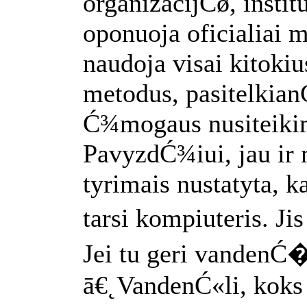
organizacijĆø, instit
oponuoja oficialiai m
naudoja visai kitoki
metodus, pasitelkian
Ć¾mogaus nusiteiki
PavyzdĆ¾iui, jau ir 
tyrimais nustatyta, 
tarsi kompiuteris. Ji
Jei tu geri vandenĆ�
ā€˛VandenĆ«li, koks t