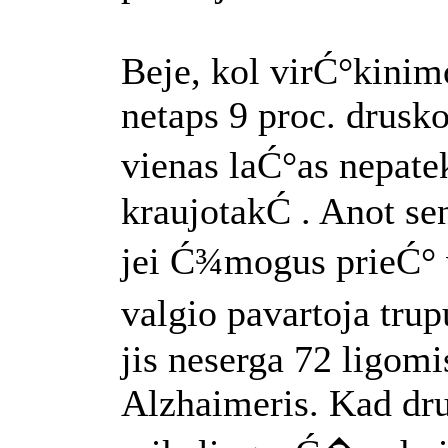
Beje, kol virĆ°kinim
netaps 9 proc. drusko
vienas laĆ°as nepat
kraujotakĆ . Anot s
jei Ć¾mogus prieĆ°
valgio pavartoja tru
jis neserga 72 ligomi
Alzhaimeris. Kad d