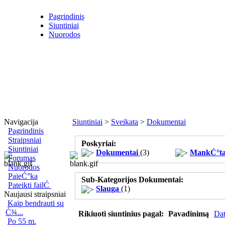
Pagrindinis
Siuntiniai
Nuorodos
Navigacija
Siuntiniai
>
Sveikata
>
Dokumentai
Pagrindinis
Straipsniai
Poskyriai:
Siuntiniai
Kiekviena Ć¾mogiĆ°koji gyvybĆ« turi prigimtinĆ¦ teisĆ¦ bĆ
Dokumentai
(3)
MankĆ°t
Forumas
Nuorodos
PaieĆ°ka
Sub-Kategorijos Dokumentai:
Pateikti failĆ
Slauga
(1)
Naujausi straipsniai
Kaip bendrauti su
Ć¾...
Rikiuoti siuntinius pagal:
Pavadinimą
Da
Po 55 m.