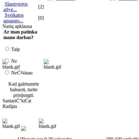
Slaugytojos
[2]
atlyg...
Sveikatos
[0]
apsaugo...
Narių apklausa
Ar man patinka
mano darbas?
Taip
Ne
NeĆ¾inau
Kad galėtumėte
balsuoti, turite
prisijungti.
SantariĆ°kiĆø
Radijas