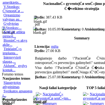
amerikietis...
NacionalinĆ« gyventojĆø senĆ«jimo 
V.Stonkus:
Ć�veikimo strategija
Ć¾moniĆø ...
Organizmo
Dydis:
387.43 KB
valymas au...
Gydytojas
pdf
V.Stonkus:...
Įkeltas:
10.05.09
Komentarų:
0
Atsisiuntimų
KMUK atlikta
pirmoji...
Summary
BioninĆ«s akys
aklie...
Licencija:
milja
TinklainĆ«s
Dydis:
27.00 KB
implanta...
Intensyvioji
Baigiamojo darbo \"PacientĆø Ć¾i
slauga,...
osteoporozĆ«s prevencijos galimybei\" santrau
AklumĆ gydys
Visa darbo \"PacientĆø Ć¾iniĆø Ć�taka 
kontak...
prevencijos galimybei\" medĆ¾iaga iĆ°dĆ«st
Forumo temos
Įkeltas:
25.07.08
Komentarų:
0
Atsisiuntimų
Naujausios temos
Slaugytojos
atlyginimas
Nauji failai kategorijoje
TOP 5 failai
Sveikatos apsaugos
NacionalinĆ«
Nacional
r...
gyventojĆø senĆ«jim...
gyventojĆø se
Populiariausios
Summary
Summary
temos